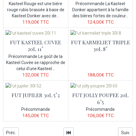
Kasteel Rouge est une bière
Précommande La Kasteel
rouge rubis brassée à base de
Donker appartient à la famille
Kasteel Donker avec de...
des bières fortes de couleur...
119,00€
TTC
124,00€
TTC
FUT KASTEEL CUVEE
FUT KARMELIET TRIPLE
20L 11°
30L 8°
Précommande Le goût de la
Kasteel Cuvée se rapproche de
celui d’une Kasteel...
132,00€
TTC
188,00€
TTC
FUT JUPILER 30L 5°2
FUT JOLLY POUPEE 20L
6°5
Précommande
Précommande
145,00€
TTC
106,00€
TTC
Préc.
Suiv.