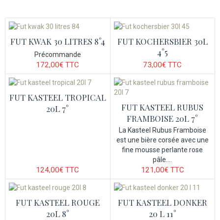
FUT KWAK 30 LITRES 8°4
FUT KOCHERSBIER 30L
4°5
Précommande
172,00€
TTC
73,00€
TTC
FUT KASTEEL TROPICAL
FUT KASTEEL RUBUS
20L 7°
FRAMBOISE 20L 7°
La Kasteel Rubus Framboise
est une bière corsée avec une
fine mousse perlante rose
pâle....
124,00€
TTC
121,00€
TTC
FUT KASTEEL ROUGE
FUT KASTEEL DONKER
20L 8°
20 L 11°