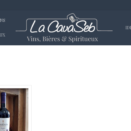
INS
ID
EUX