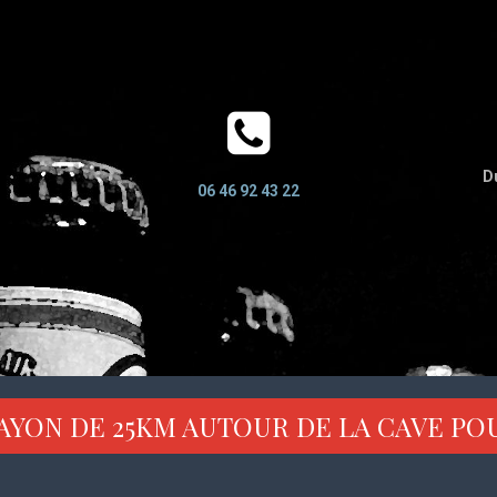
Du
06 46 92 43 22
AYON DE 25KM AUTOUR DE LA CAVE PO