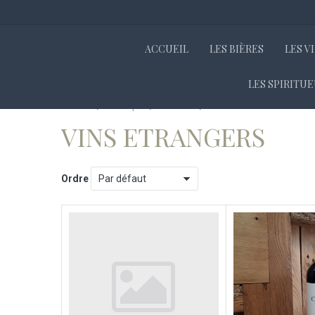
ACCUEIL
LES BIÈRES
LES V
LES SPIRITU
Accueil
Boutique
Les vins
VINS ETRANGERS
VINS ETRANGERS
Ordre