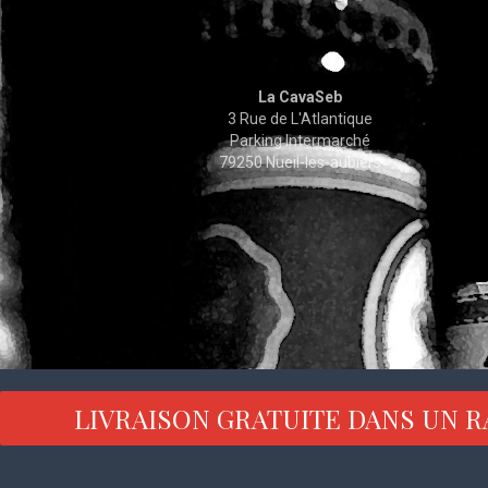
La CavaSeb
3 Rue de L'Atlantique
Parking Intermarché
79250 Nueil-les-aubiers
LIVRAISON GRATUITE DANS UN R