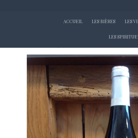
ACCUEIL
LES BIÈRES
LES V
LES SPIRITU
Accueil
Boutique
Les vins
VINS DE LOIRE
CUVEE 