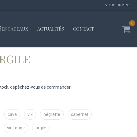
VOTRE COMPTE
0
ÉES CADEAUX
ACTUALITÉS
CONTACT
ARGILE
 stock, dépêchez-vous de commander !
cave
vix
négrette
cabernet
vin rouge
argile