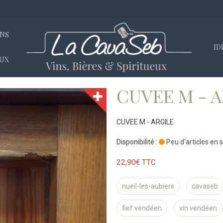
INS
ID
EUX
M - ARGILE
CUVEE M - 
CUVEE M - ARGILE
Disponibilité :
Peu d'articles en
22,90€ TTC
nueil-les-aubiers
cavaseb
fief vendéen
vin vendéen