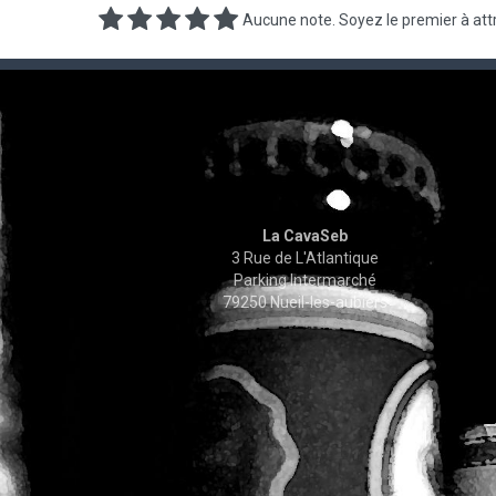
Aucune note. Soyez le premier à attr
La CavaSeb
3 Rue de L'Atlantique
Parking Intermarché
79250 Nueil-les-aubiers