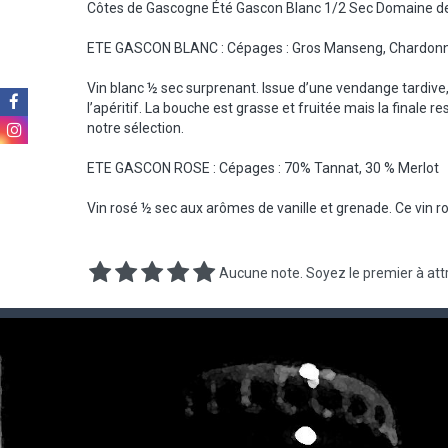
Côtes de Gascogne Été Gascon Blanc 1/2 Sec Domaine de
ETE GASCON BLANC : Cépages : Gros Manseng, Chardonn
Vin blanc ½ sec surprenant. Issue d’une vendange tardive,
l’apéritif. La bouche est grasse et fruitée mais la finale 
notre sélection.
ETE GASCON ROSE : Cépages : 70% Tannat, 30 % Merlot
Vin rosé ½ sec aux arômes de vanille et grenade. Ce vin ros
Aucune note. Soyez le premier à attr