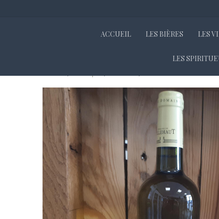
ACCUEIL
LES BIÈRES
LES V
LES SPIRITU
Accueil
Boutique
Les vins
VINS COTES DE GASCOG