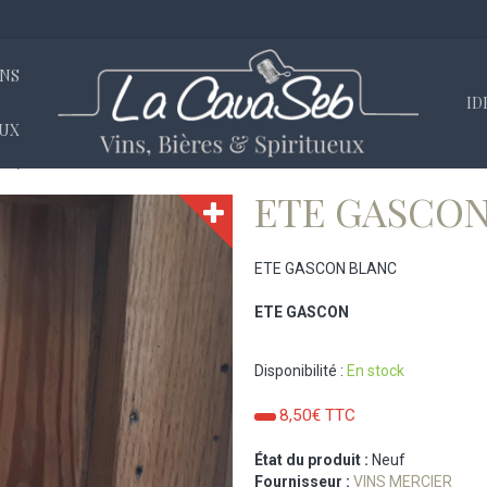
INS
ID
EUX
NE
ETE GASCON BLANC
ETE GASCON
ETE GASCON BLANC
ETE GASCON
Disponibilité :
En stock
8,50€ TTC
État du produit :
Neuf
Fournisseur :
VINS MERCIER