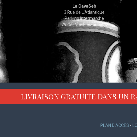
La CavaSeb
3 Rue de L'Atlantique
Parking Intermarché
79250 Nueil-les-aubiers
LIVRAISON GRATUITE DANS UN R
PLAN D'ACCÈS
-
L