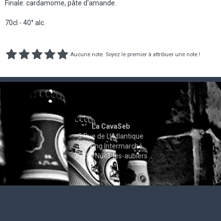
Finale: cardamome, pâte d'amande.
70cl - 40° alc.
Aucune note. Soyez le premier à attribuer une note !
La CavaSeb
3 Rue de L'Atlantique
Parking Intermarché
79250 Nueil-les-aubiers