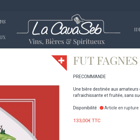
INS
ID
EUX
 FAGNES GRIOTTE 20 L 4.8°
FUT FAGNES 
PRECOMMANDE
Une bière destinée aux amateurs d
rafraichissante et fruitée, sans su
Disponibilité :
Article en rupture 
133,00€ TTC