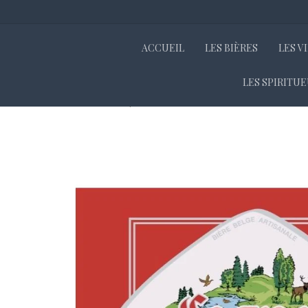
ACCUEIL
LES BIÈRES
LES V
LES SPIRITU
Accueil
Boutique
Les bières
BIERES EN FUTS
FUT