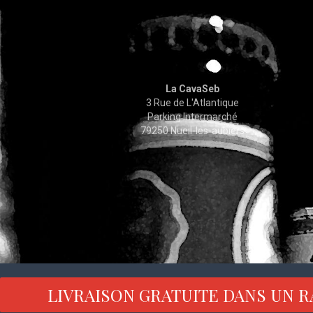
La CavaSeb
3 Rue de L'Atlantique
Parking Intermarché
79250 Nueil-les-aubiers
LIVRAISON GRATUITE DANS UN R