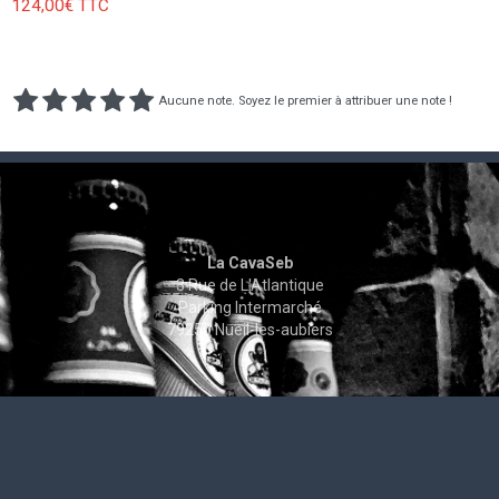
124,00€ TTC
Aucune note. Soyez le premier à attribuer une note !
La CavaSeb
3 Rue de L'Atlantique
Parking Intermarché
79250 Nueil-les-aubiers