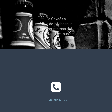
La CavaSeb
3 Rue de L'Atlantique
Parking Intermarché
79250 Nueil-les-aubiers
06 46 92 43 22