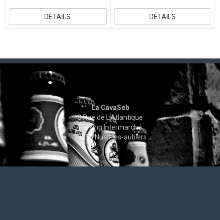
DÉTAILS
DÉTAILS
La CavaSeb
3 Rue de L'Atlantique
Parking Intermarché
79250 Nueil-les-aubiers