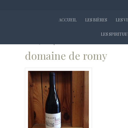
ACCUEIL
LES BIÈRES
LES V
LES SPIRITU
Accueil
Boutique
domaine de romy