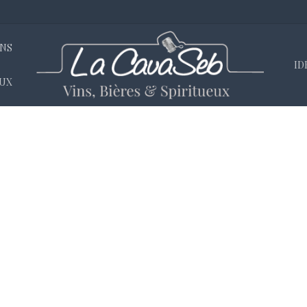
INS
ID
EUX