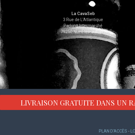
La CavaSeb
3 Rue de L'Atlantique
Parking Intermarché
79250 Nueil-les-aubiers
LIVRAISON GRATUITE DANS UN R
PLAN D'ACCÈS
-
L