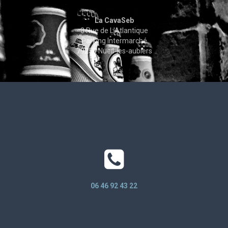
La CavaSeb
3 Rue de L'Atlantique
Parking Intermarché
79250 Nueil-les-aubiers
06 46 92 43 22